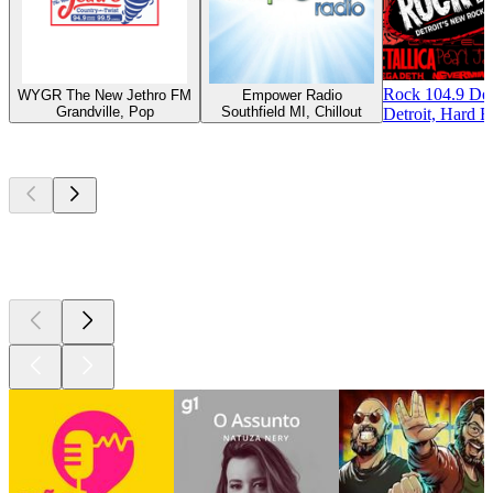
Rock 104.9 Det
WYGR The New Jethro FM
Empower Radio
Grandville, Pop
Southfield MI, Chillout
Detroit, Hard R
Podcasts de
topo
Podcasts de
topo
Podcasts de
topo