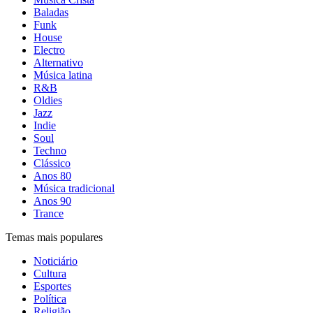
Baladas
Funk
House
Electro
Alternativo
Música latina
R&B
Oldies
Jazz
Indie
Soul
Techno
Clássico
Anos 80
Música tradicional
Anos 90
Trance
Temas mais populares
Noticiário
Cultura
Esportes
Política
Religião