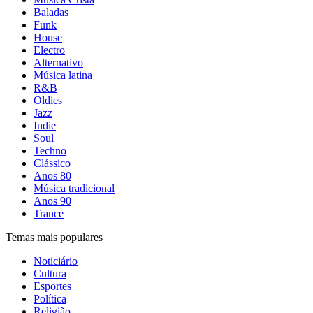
Baladas
Funk
House
Electro
Alternativo
Música latina
R&B
Oldies
Jazz
Indie
Soul
Techno
Clássico
Anos 80
Música tradicional
Anos 90
Trance
Temas mais populares
Noticiário
Cultura
Esportes
Política
Religião