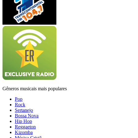
Gêneros musicais mais populares
Pop
Rock
Sertanejo
Bossa Nova
Hip Hop
Reggaeton
Kizomba
Música Cristã