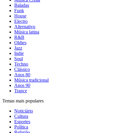
Baladas
Funk
House
Electro
Alternativo
Música latina
R&B
Oldies
Jazz
Indie
Soul
Techno
Clássico
Anos 80
Música tradicional
Anos 90
Trance
Temas mais populares
Noticiário
Cultura
Esportes
Política
Religião