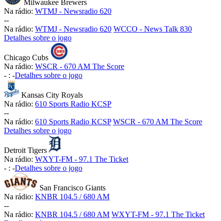
Milwaukee Brewers
Na rádio:
WTMJ - Newsradio 620
-
-
Na rádio:
WTMJ - Newsradio 620
WCCO - News Talk 830
Detalhes sobre o jogo
Chicago Cubs
Na rádio:
WSCR - 670 AM The Score
-
:
-
Detalhes sobre o jogo
Kansas City Royals
Na rádio:
610 Sports Radio KCSP
-
-
Na rádio:
610 Sports Radio KCSP
WSCR - 670 AM The Score
Detalhes sobre o jogo
Detroit Tigers
Na rádio:
WXYT-FM - 97.1 The Ticket
-
:
-
Detalhes sobre o jogo
San Francisco Giants
Na rádio:
KNBR 104.5 / 680 AM
-
-
Na rádio:
KNBR 104.5 / 680 AM
WXYT-FM - 97.1 The Ticket