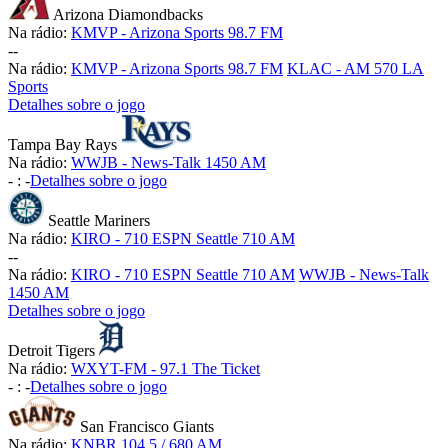
Arizona Diamondbacks
Na rádio:
KMVP - Arizona Sports 98.7 FM
-
-
Na rádio:
KMVP - Arizona Sports 98.7 FM
KLAC - AM 570 LA
Sports
Detalhes sobre o jogo
Tampa Bay Rays
Na rádio:
WWJB - News-Talk 1450 AM
-
:
-
Detalhes sobre o jogo
Seattle Mariners
Na rádio:
KIRO - 710 ESPN Seattle 710 AM
-
-
Na rádio:
KIRO - 710 ESPN Seattle 710 AM
WWJB - News-Talk
1450 AM
Detalhes sobre o jogo
Detroit Tigers
Na rádio:
WXYT-FM - 97.1 The Ticket
-
:
-
Detalhes sobre o jogo
San Francisco Giants
Na rádio:
KNBR 104.5 / 680 AM