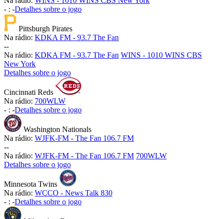
Na rádio:
WINS - 1010 WINS CBS New York
-
:
-
Detalhes sobre o jogo
Pittsburgh Pirates
Na rádio:
KDKA FM - 93.7 The Fan
-
-
Na rádio:
KDKA FM - 93.7 The Fan
WINS - 1010 WINS CBS
New York
Detalhes sobre o jogo
Cincinnati Reds
Na rádio:
700WLW
-
:
-
Detalhes sobre o jogo
Washington Nationals
Na rádio:
WJFK-FM - The Fan 106.7 FM
-
-
Na rádio:
WJFK-FM - The Fan 106.7 FM
700WLW
Detalhes sobre o jogo
Minnesota Twins
Na rádio:
WCCO - News Talk 830
-
:
-
Detalhes sobre o jogo