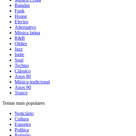
Baladas
Funk
House
Electro
Alternativo
Música latina
R&B
Oldies
Jazz
Indie
Soul
Techno
Clássico
Anos 80
Música tradicional
Anos 90
Trance
Temas mais populares
Noticiário
Cultura
Esportes
Política
Religião