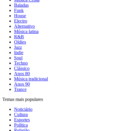
Baladas
Funk
House
Electro
Alternativo
Música latina
R&B
Oldies
Jazz
Indie
Soul
Techno
Clássico
Anos 80
Música tradicional
Anos 90
Trance
Temas mais populares
Noticiário
Cultura
Esportes
Política
Religião