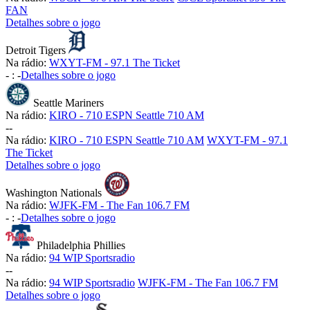
FAN
Detalhes sobre o jogo
Detroit Tigers
Na rádio:
WXYT-FM - 97.1 The Ticket
-
:
-
Detalhes sobre o jogo
Seattle Mariners
Na rádio:
KIRO - 710 ESPN Seattle 710 AM
-
-
Na rádio:
KIRO - 710 ESPN Seattle 710 AM
WXYT-FM - 97.1
The Ticket
Detalhes sobre o jogo
Washington Nationals
Na rádio:
WJFK-FM - The Fan 106.7 FM
-
:
-
Detalhes sobre o jogo
Philadelphia Phillies
Na rádio:
94 WIP Sportsradio
-
-
Na rádio:
94 WIP Sportsradio
WJFK-FM - The Fan 106.7 FM
Detalhes sobre o jogo