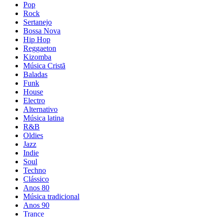
Pop
Rock
Sertanejo
Bossa Nova
Hip Hop
Reggaeton
Kizomba
Música Cristã
Baladas
Funk
House
Electro
Alternativo
Música latina
R&B
Oldies
Jazz
Indie
Soul
Techno
Clássico
Anos 80
Música tradicional
Anos 90
Trance