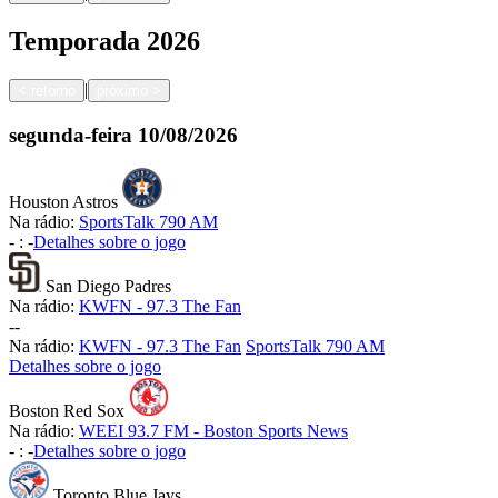
Temporada
2026
|
<
retorno
próximo
>
segunda-feira
10/08/2026
Houston Astros
Na rádio:
SportsTalk 790 AM
-
:
-
Detalhes sobre o jogo
San Diego Padres
Na rádio:
KWFN - 97.3 The Fan
-
-
Na rádio:
KWFN - 97.3 The Fan
SportsTalk 790 AM
Detalhes sobre o jogo
Boston Red Sox
Na rádio:
WEEI 93.7 FM - Boston Sports News
-
:
-
Detalhes sobre o jogo
Toronto Blue Jays