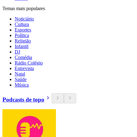
Temas mais populares
Noticiário
Cultura
Esportes
Política
Religião
Infantil
DJ
Comédia
Rádio Colégio
Entrevista
Natal
Saúde
Música
Podcasts de topo