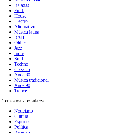
Baladas
Funk
House
Electro
Alternativo
Música latina
R&B
Oldies
Jazz
Indie
Soul
Techno
Clássico
Anos 80
Música tradicional
Anos 90
Trance
Temas mais populares
Noticiário
Cultura
Esportes
Política
Religião