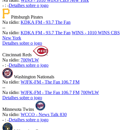
Na rádio:
WINS - 1010 WINS CBS New York
-
:
-
Detalhes sobre o jogo
Pittsburgh Pirates
Na rádio:
KDKA FM - 93.7 The Fan
-
-
Na rádio:
KDKA FM - 93.7 The Fan
WINS - 1010 WINS CBS
New York
Detalhes sobre o jogo
Cincinnati Reds
Na rádio:
700WLW
-
:
-
Detalhes sobre o jogo
Washington Nationals
Na rádio:
WJFK-FM - The Fan 106.7 FM
-
-
Na rádio:
WJFK-FM - The Fan 106.7 FM
700WLW
Detalhes sobre o jogo
Minnesota Twins
Na rádio:
WCCO - News Talk 830
-
:
-
Detalhes sobre o jogo