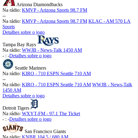
Arizona Diamondbacks
Na rádio:
KMVP - Arizona Sports 98.7 FM
-
-
Na rádio:
KMVP - Arizona Sports 98.7 FM
KLAC - AM 570 LA
Sports
Detalhes sobre o jogo
Tampa Bay Rays
Na rádio:
WWJB - News-Talk 1450 AM
-
:
-
Detalhes sobre o jogo
Seattle Mariners
Na rádio:
KIRO - 710 ESPN Seattle 710 AM
-
-
Na rádio:
KIRO - 710 ESPN Seattle 710 AM
WWJB - News-Talk
1450 AM
Detalhes sobre o jogo
Detroit Tigers
Na rádio:
WXYT-FM - 97.1 The Ticket
-
:
-
Detalhes sobre o jogo
San Francisco Giants
Na rádio:
KNBR 104.5 / 680 AM