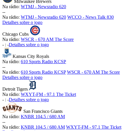
Milwaukee Brewers
Na rádio:
WTMJ - Newsradio 620
-
-
Na rádio:
WTMJ - Newsradio 620
WCCO - News Talk 830
Detalhes sobre o jogo
Chicago Cubs
Na rádio:
WSCR - 670 AM The Score
-
:
-
Detalhes sobre o jogo
Kansas City Royals
Na rádio:
610 Sports Radio KCSP
-
-
Na rádio:
610 Sports Radio KCSP
WSCR - 670 AM The Score
Detalhes sobre o jogo
Detroit Tigers
Na rádio:
WXYT-FM - 97.1 The Ticket
-
:
-
Detalhes sobre o jogo
San Francisco Giants
Na rádio:
KNBR 104.5 / 680 AM
-
-
Na rádio:
KNBR 104.5 / 680 AM
WXYT-FM - 97.1 The Ticket