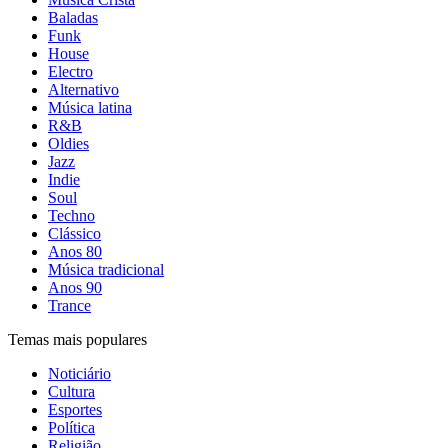
Baladas
Funk
House
Electro
Alternativo
Música latina
R&B
Oldies
Jazz
Indie
Soul
Techno
Clássico
Anos 80
Música tradicional
Anos 90
Trance
Temas mais populares
Noticiário
Cultura
Esportes
Política
Religião