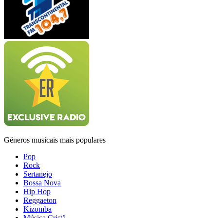
Gêneros musicais mais populares
Pop
Rock
Sertanejo
Bossa Nova
Hip Hop
Reggaeton
Kizomba
Música Cristã