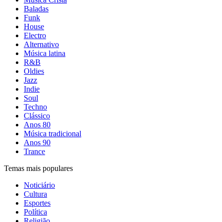
Baladas
Funk
House
Electro
Alternativo
Música latina
R&B
Oldies
Jazz
Indie
Soul
Techno
Clássico
Anos 80
Música tradicional
Anos 90
Trance
Temas mais populares
Noticiário
Cultura
Esportes
Política
Religião