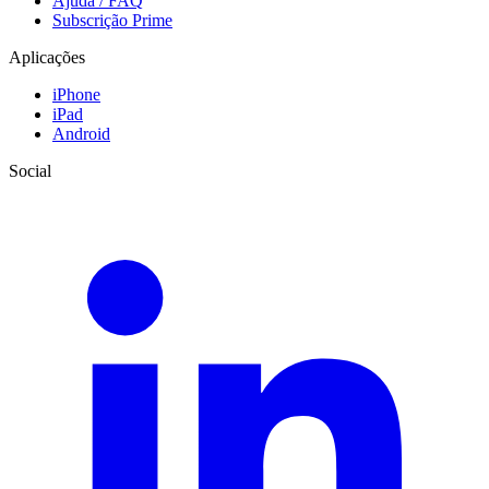
Ajuda / FAQ
Subscrição Prime
Aplicações
iPhone
iPad
Android
Social