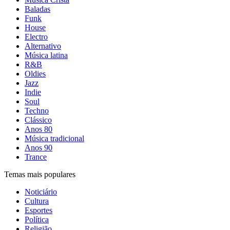
Baladas
Funk
House
Electro
Alternativo
Música latina
R&B
Oldies
Jazz
Indie
Soul
Techno
Clássico
Anos 80
Música tradicional
Anos 90
Trance
Temas mais populares
Noticiário
Cultura
Esportes
Política
Religião