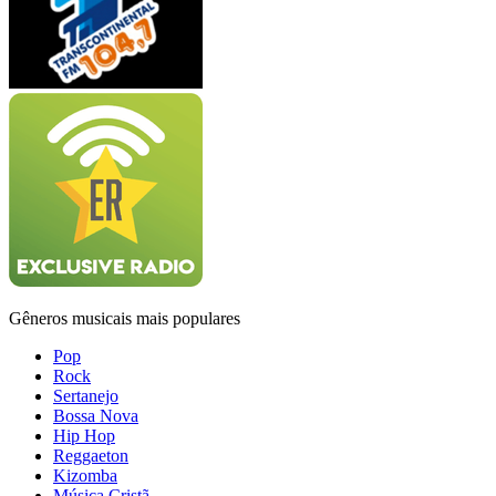
Gêneros musicais mais populares
Pop
Rock
Sertanejo
Bossa Nova
Hip Hop
Reggaeton
Kizomba
Música Cristã