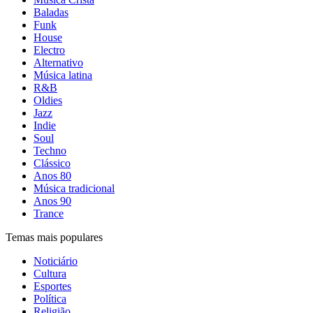
Baladas
Funk
House
Electro
Alternativo
Música latina
R&B
Oldies
Jazz
Indie
Soul
Techno
Clássico
Anos 80
Música tradicional
Anos 90
Trance
Temas mais populares
Noticiário
Cultura
Esportes
Política
Religião