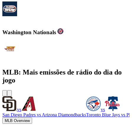
700WLW
Washington Nationals
WJFK-FM - The Fan 106.7 FM
MLB: Mais emissões de rádio do dia do
jogo
vs
vs
San Diego Padres
vs
Arizona Diamondbacks
Toronto Blue Jays
vs
Phi
MLB Overview