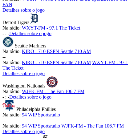
FAN
Detalhes sobre o jogo
Detroit Tigers
Na rádio:
WXYT-FM - 97.1 The Ticket
-
:
-
Detalhes sobre o jogo
Seattle Mariners
Na rádio:
KIRO - 710 ESPN Seattle 710 AM
-
-
Na rádio:
KIRO - 710 ESPN Seattle 710 AM
WXYT-FM - 97.1
The Ticket
Detalhes sobre o jogo
Washington Nationals
Na rádio:
WJFK-FM - The Fan 106.7 FM
-
:
-
Detalhes sobre o jogo
Philadelphia Phillies
Na rádio:
94 WIP Sportsradio
-
-
Na rádio:
94 WIP Sportsradio
WJFK-FM - The Fan 106.7 FM
Detalhes sobre o jogo