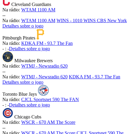
Cleveland Guardians
Na rádio:
WTAM 1100 AM
-
-
Na rádio:
WTAM 1100 AM
WINS - 1010 WINS CBS New York
Detalhes sobre o jogo
Pittsburgh Pirates
Na rádio:
KDKA FM - 93.7 The Fan
-
:
-
Detalhes sobre o jogo
Milwaukee Brewers
Na rádio:
WTMJ - Newsradio 620
-
-
Na rádio:
WTMJ - Newsradio 620
KDKA FM - 93.7 The Fan
Detalhes sobre o jogo
Toronto Blue Jays
Na rádio:
CJCL Sportsnet 590 The FAN
-
:
-
Detalhes sobre o jogo
Chicago Cubs
Na rádio:
WSCR - 670 AM The Score
-
-
Na rádio:
WSCR - 670 AM The Score
CJCL Sportsnet 590 The