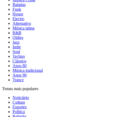
Baladas
Funk
House
Electro
Alternativo
Música latina
R&B
Oldies
Jazz
Indie
Soul
Techno
Clássico
Anos 80
Música tradicional
Anos 90
Trance
Temas mais populares
Noticiário
Cultura
Esportes
Política
Religião