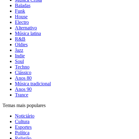
Baladas
Funk
House
Electro
Alternativo
Música latina
R&B
Oldies
Jazz
Indie
Soul
Techno
Clássico
Anos 80
Música tradicional
Anos 90
Trance
Temas mais populares
Noticiário
Cultura
Esportes
Política
Religião