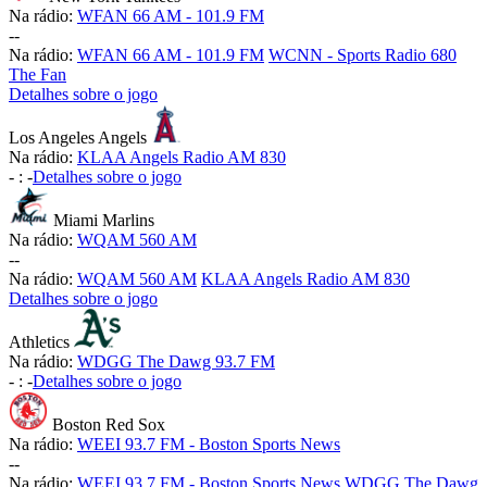
Na rádio:
WFAN 66 AM - 101.9 FM
-
-
Na rádio:
WFAN 66 AM - 101.9 FM
WCNN - Sports Radio 680
The Fan
Detalhes sobre o jogo
Los Angeles Angels
Na rádio:
KLAA Angels Radio AM 830
-
:
-
Detalhes sobre o jogo
Miami Marlins
Na rádio:
WQAM 560 AM
-
-
Na rádio:
WQAM 560 AM
KLAA Angels Radio AM 830
Detalhes sobre o jogo
Athletics
Na rádio:
WDGG The Dawg 93.7 FM
-
:
-
Detalhes sobre o jogo
Boston Red Sox
Na rádio:
WEEI 93.7 FM - Boston Sports News
-
-
Na rádio:
WEEI 93.7 FM - Boston Sports News
WDGG The Dawg