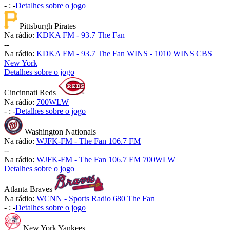
-
:
-
Detalhes sobre o jogo
Pittsburgh Pirates
Na rádio:
KDKA FM - 93.7 The Fan
-
-
Na rádio:
KDKA FM - 93.7 The Fan
WINS - 1010 WINS CBS
New York
Detalhes sobre o jogo
Cincinnati Reds
Na rádio:
700WLW
-
:
-
Detalhes sobre o jogo
Washington Nationals
Na rádio:
WJFK-FM - The Fan 106.7 FM
-
-
Na rádio:
WJFK-FM - The Fan 106.7 FM
700WLW
Detalhes sobre o jogo
Atlanta Braves
Na rádio:
WCNN - Sports Radio 680 The Fan
-
:
-
Detalhes sobre o jogo
New York Yankees