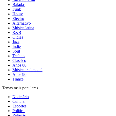
Baladas
Funk
House
Electro
Alternativo
Música latina
R&B
Oldies
Jazz
Indie
Soul
Techno
Clássico
Anos 80
Música tradicional
Anos 90
Trance
Temas mais populares
Noticiário
Cultura
Esportes
Política
Religião