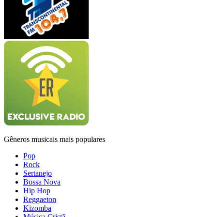
Gêneros musicais mais populares
Pop
Rock
Sertanejo
Bossa Nova
Hip Hop
Reggaeton
Kizomba
Música Cristã