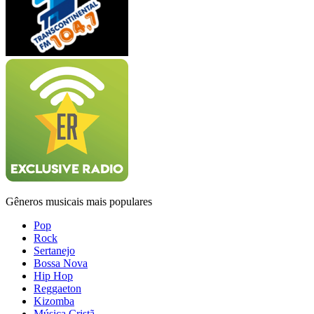
Gêneros musicais mais populares
Pop
Rock
Sertanejo
Bossa Nova
Hip Hop
Reggaeton
Kizomba
Música Cristã