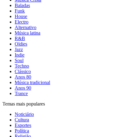
Baladas
Funk
House
Electro
Alternativo
Música latina
R&B
Oldies
Jazz
Indie
Soul
Techno
Clássico
Anos 80
Música tradicional
Anos 90
Trance
Temas mais populares
Noticiário
Cultura
Esportes
Política
Religião