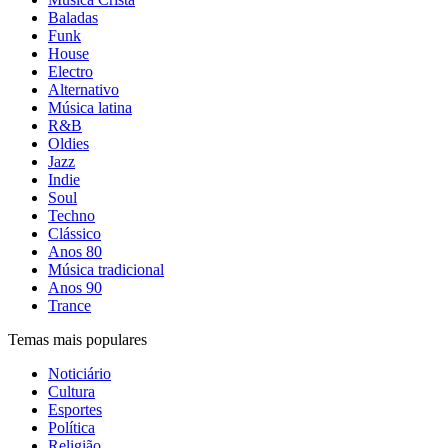
Baladas
Funk
House
Electro
Alternativo
Música latina
R&B
Oldies
Jazz
Indie
Soul
Techno
Clássico
Anos 80
Música tradicional
Anos 90
Trance
Temas mais populares
Noticiário
Cultura
Esportes
Política
Religião