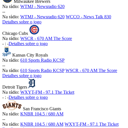
Milwaukee Brewers
Na rádio:
WTMJ - Newsradio 620
-
-
Na rádio:
WTMJ - Newsradio 620
WCCO - News Talk 830
Detalhes sobre o jogo
Chicago Cubs
Na rádio:
WSCR - 670 AM The Score
-
:
-
Detalhes sobre o jogo
Kansas City Royals
Na rádio:
610 Sports Radio KCSP
-
-
Na rádio:
610 Sports Radio KCSP
WSCR - 670 AM The Score
Detalhes sobre o jogo
Detroit Tigers
Na rádio:
WXYT-FM - 97.1 The Ticket
-
:
-
Detalhes sobre o jogo
San Francisco Giants
Na rádio:
KNBR 104.5 / 680 AM
-
-
Na rádio:
KNBR 104.5 / 680 AM
WXYT-FM - 97.1 The Ticket