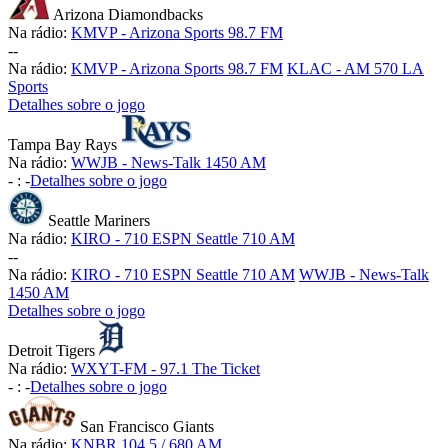
Arizona Diamondbacks
Na rádio:
KMVP - Arizona Sports 98.7 FM
-
-
Na rádio:
KMVP - Arizona Sports 98.7 FM
KLAC - AM 570 LA
Sports
Detalhes sobre o jogo
Tampa Bay Rays
Na rádio:
WWJB - News-Talk 1450 AM
-
:
-
Detalhes sobre o jogo
Seattle Mariners
Na rádio:
KIRO - 710 ESPN Seattle 710 AM
-
-
Na rádio:
KIRO - 710 ESPN Seattle 710 AM
WWJB - News-Talk
1450 AM
Detalhes sobre o jogo
Detroit Tigers
Na rádio:
WXYT-FM - 97.1 The Ticket
-
:
-
Detalhes sobre o jogo
San Francisco Giants
Na rádio:
KNBR 104.5 / 680 AM