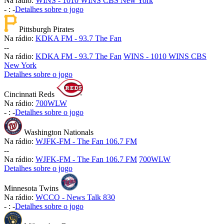
Na rádio:
WINS - 1010 WINS CBS New York
-
:
-
Detalhes sobre o jogo
Pittsburgh Pirates
Na rádio:
KDKA FM - 93.7 The Fan
-
-
Na rádio:
KDKA FM - 93.7 The Fan
WINS - 1010 WINS CBS
New York
Detalhes sobre o jogo
Cincinnati Reds
Na rádio:
700WLW
-
:
-
Detalhes sobre o jogo
Washington Nationals
Na rádio:
WJFK-FM - The Fan 106.7 FM
-
-
Na rádio:
WJFK-FM - The Fan 106.7 FM
700WLW
Detalhes sobre o jogo
Minnesota Twins
Na rádio:
WCCO - News Talk 830
-
:
-
Detalhes sobre o jogo