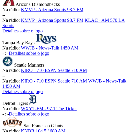
Arizona Diamondbacks
Na rádio:
KMVP - Arizona Sports 98.7 FM
-
-
Na rádio:
KMVP - Arizona Sports 98.7 FM
KLAC - AM 570 LA
Sports
Detalhes sobre o jogo
Tampa Bay Rays
Na rádio:
WWJB - News-Talk 1450 AM
-
:
-
Detalhes sobre o jogo
Seattle Mariners
Na rádio:
KIRO - 710 ESPN Seattle 710 AM
-
-
Na rádio:
KIRO - 710 ESPN Seattle 710 AM
WWJB - News-Talk
1450 AM
Detalhes sobre o jogo
Detroit Tigers
Na rádio:
WXYT-FM - 97.1 The Ticket
-
:
-
Detalhes sobre o jogo
San Francisco Giants
Na rádio:
KNBR 104.5 / 680 AM