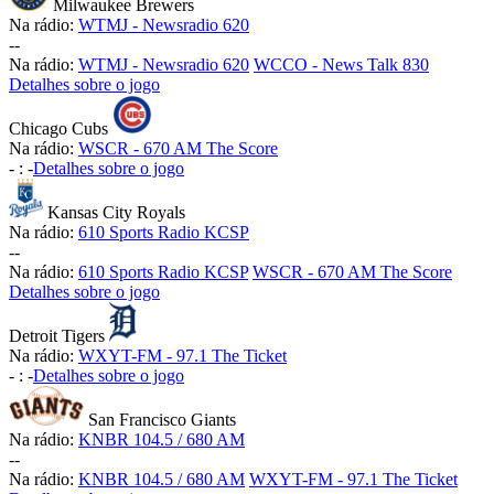
Milwaukee Brewers
Na rádio:
WTMJ - Newsradio 620
-
-
Na rádio:
WTMJ - Newsradio 620
WCCO - News Talk 830
Detalhes sobre o jogo
Chicago Cubs
Na rádio:
WSCR - 670 AM The Score
-
:
-
Detalhes sobre o jogo
Kansas City Royals
Na rádio:
610 Sports Radio KCSP
-
-
Na rádio:
610 Sports Radio KCSP
WSCR - 670 AM The Score
Detalhes sobre o jogo
Detroit Tigers
Na rádio:
WXYT-FM - 97.1 The Ticket
-
:
-
Detalhes sobre o jogo
San Francisco Giants
Na rádio:
KNBR 104.5 / 680 AM
-
-
Na rádio:
KNBR 104.5 / 680 AM
WXYT-FM - 97.1 The Ticket