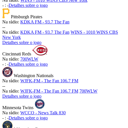
Na rádio:
WINS - 1010 WINS CBS New York
-
:
-
Detalhes sobre o jogo
Pittsburgh Pirates
Na rádio:
KDKA FM - 93.7 The Fan
-
-
Na rádio:
KDKA FM - 93.7 The Fan
WINS - 1010 WINS CBS
New York
Detalhes sobre o jogo
Cincinnati Reds
Na rádio:
700WLW
-
:
-
Detalhes sobre o jogo
Washington Nationals
Na rádio:
WJFK-FM - The Fan 106.7 FM
-
-
Na rádio:
WJFK-FM - The Fan 106.7 FM
700WLW
Detalhes sobre o jogo
Minnesota Twins
Na rádio:
WCCO - News Talk 830
-
:
-
Detalhes sobre o jogo