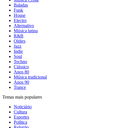
Baladas
Funk
House
Electro
Alternativo
Música latina
R&B
Oldies
Jazz
Indie
Soul
Techno
Clássico
Anos 80
Música tradicional
Anos 90
Trance
Temas mais populares
Noticiário
Cultura
Esportes
Política
Religião