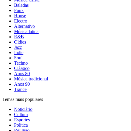
Baladas
Funk
House
Electro
Alternativo
Música latina
R&B
Oldies
Jazz
Indie
Soul
Techno
Clássico
Anos 80
Música tradicional
Anos 90
Trance
Temas mais populares
Noticiário
Cultura
Esportes
Política
Religião