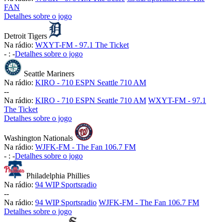
FAN
Detalhes sobre o jogo
Detroit Tigers
Na rádio:
WXYT-FM - 97.1 The Ticket
-
:
-
Detalhes sobre o jogo
Seattle Mariners
Na rádio:
KIRO - 710 ESPN Seattle 710 AM
-
-
Na rádio:
KIRO - 710 ESPN Seattle 710 AM
WXYT-FM - 97.1
The Ticket
Detalhes sobre o jogo
Washington Nationals
Na rádio:
WJFK-FM - The Fan 106.7 FM
-
:
-
Detalhes sobre o jogo
Philadelphia Phillies
Na rádio:
94 WIP Sportsradio
-
-
Na rádio:
94 WIP Sportsradio
WJFK-FM - The Fan 106.7 FM
Detalhes sobre o jogo