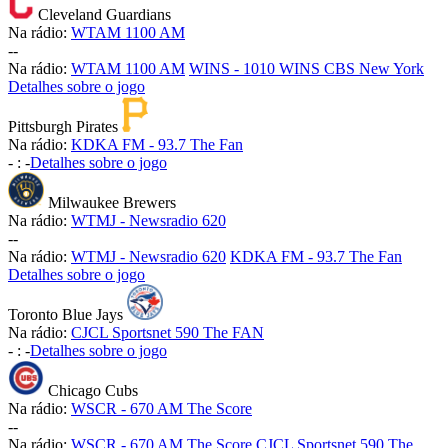
Cleveland Guardians
Na rádio:
WTAM 1100 AM
-
-
Na rádio:
WTAM 1100 AM
WINS - 1010 WINS CBS New York
Detalhes sobre o jogo
Pittsburgh Pirates
Na rádio:
KDKA FM - 93.7 The Fan
-
:
-
Detalhes sobre o jogo
Milwaukee Brewers
Na rádio:
WTMJ - Newsradio 620
-
-
Na rádio:
WTMJ - Newsradio 620
KDKA FM - 93.7 The Fan
Detalhes sobre o jogo
Toronto Blue Jays
Na rádio:
CJCL Sportsnet 590 The FAN
-
:
-
Detalhes sobre o jogo
Chicago Cubs
Na rádio:
WSCR - 670 AM The Score
-
-
Na rádio:
WSCR - 670 AM The Score
CJCL Sportsnet 590 The