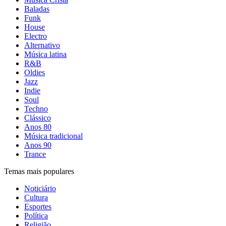
Baladas
Funk
House
Electro
Alternativo
Música latina
R&B
Oldies
Jazz
Indie
Soul
Techno
Clássico
Anos 80
Música tradicional
Anos 90
Trance
Temas mais populares
Noticiário
Cultura
Esportes
Política
Religião