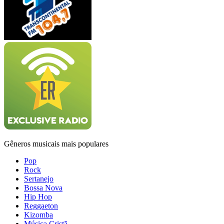
Gêneros musicais mais populares
Pop
Rock
Sertanejo
Bossa Nova
Hip Hop
Reggaeton
Kizomba
Música Cristã