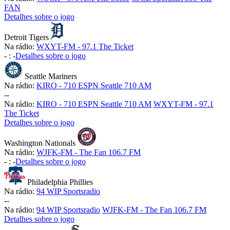
FAN
Detalhes sobre o jogo
Detroit Tigers
Na rádio:
WXYT-FM - 97.1 The Ticket
-
:
-
Detalhes sobre o jogo
Seattle Mariners
Na rádio:
KIRO - 710 ESPN Seattle 710 AM
-
-
Na rádio:
KIRO - 710 ESPN Seattle 710 AM
WXYT-FM - 97.1
The Ticket
Detalhes sobre o jogo
Washington Nationals
Na rádio:
WJFK-FM - The Fan 106.7 FM
-
:
-
Detalhes sobre o jogo
Philadelphia Phillies
Na rádio:
94 WIP Sportsradio
-
-
Na rádio:
94 WIP Sportsradio
WJFK-FM - The Fan 106.7 FM
Detalhes sobre o jogo