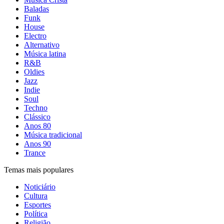
Baladas
Funk
House
Electro
Alternativo
Música latina
R&B
Oldies
Jazz
Indie
Soul
Techno
Clássico
Anos 80
Música tradicional
Anos 90
Trance
Temas mais populares
Noticiário
Cultura
Esportes
Política
Religião