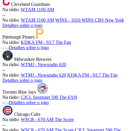
Cleveland Guardians
Na rádio:
WTAM 1100 AM
-
-
Na rádio:
WTAM 1100 AM
WINS - 1010 WINS CBS New York
Detalhes sobre o jogo
Pittsburgh Pirates
Na rádio:
KDKA FM - 93.7 The Fan
-
:
-
Detalhes sobre o jogo
Milwaukee Brewers
Na rádio:
WTMJ - Newsradio 620
-
-
Na rádio:
WTMJ - Newsradio 620
KDKA FM - 93.7 The Fan
Detalhes sobre o jogo
Toronto Blue Jays
Na rádio:
CJCL Sportsnet 590 The FAN
-
:
-
Detalhes sobre o jogo
Chicago Cubs
Na rádio:
WSCR - 670 AM The Score
-
-
Na rádio:
WSCR - 670 AM The Score
CJCL Sportsnet 590 The