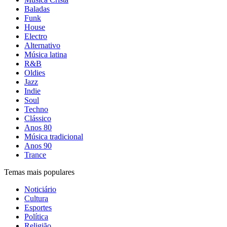
Baladas
Funk
House
Electro
Alternativo
Música latina
R&B
Oldies
Jazz
Indie
Soul
Techno
Clássico
Anos 80
Música tradicional
Anos 90
Trance
Temas mais populares
Noticiário
Cultura
Esportes
Política
Religião