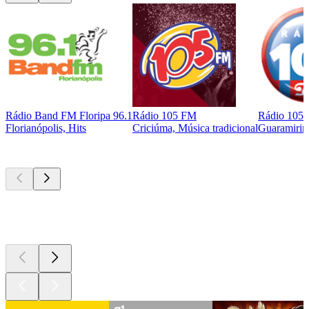
Rádio Band FM Floripa 96.1
Rádio 105 FM
Rádio 105
Florianópolis, Hits
Criciúma, Música tradicional
Guaramirim
Podcasts de
topo
Podcasts de
topo
Podcasts de
topo