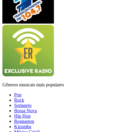
Gêneros musicais mais populares
Pop
Rock
Sertanejo
Bossa Nova
Hip Hop
Reggaeton
Kizomba
Música Cristã