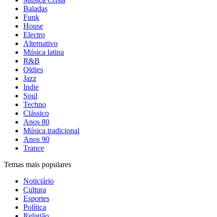
Baladas
Funk
House
Electro
Alternativo
Música latina
R&B
Oldies
Jazz
Indie
Soul
Techno
Clássico
Anos 80
Música tradicional
Anos 90
Trance
Temas mais populares
Noticiário
Cultura
Esportes
Política
Religião