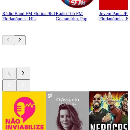
Rádio Band FM Floripa 96.1
Rádio 105 FM
Jovem Pan - JP 
Florianópolis, Hits
Guaramirim, Pop
Florianópolis, El
Podcasts de
topo
Podcasts de
topo
Podcasts de
topo