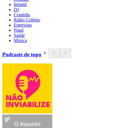
Infantil
DJ
Comédia
Rádio Colégio
Entrevista
Natal
Saúde
Música
Podcasts de topo