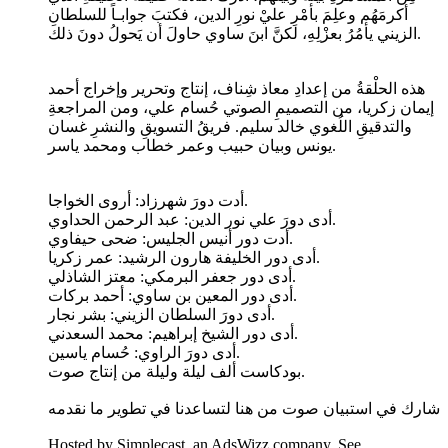
أكرمَهُم وعلِمَ بأمْرِ عليْ نورِ الدين، فكتبَ جوابـاً للسلطانِ
الزيني يأمُرُ بعزْلِهِ، لكنَّ ابنَ ساوي حاولَ أن يَحولُ دونَ ذلك.
هذه الحلْقةُ من إعدادِ معاذ شِناف، إنتاج وتحرير وإخراج أحمد
إيمان زكريا، من التصميمِ الصوتي حُسام علي، ومن المراجعةِ
والتدقيقِ اللُغوي خالد سليم. فريقُ التسويقِ والنشرِ غسان
يونس وبيان حبيب وعمر خطاب ومحمد ياسر.
أدت دورَ شهرزاد: أروى الخواجا.
أدى دورَ علي نور الدين: عبد الرحمن الحداوي.
أدت دور أنيس الجليس: ضحى حيفاوي.
أدى دور الخليفة هارون الرشيد: عمر زكريا.
أدى دور جعفر البرمكي: معتز الشاذلي.
أدى دور المعين بن ساوي: أحمد بركات.
أدى دورَ السلطان الزيني: بشر نجار.
أدى دور الشيخ إبراهيم: محمد السعدني.
أدى دورَ الراوي: حُسام ياسين.
بودكاست ألف ليلة وليلة من إنتاج صوت.
شارك في استبيان صوت من هنا لتساعدنا في تطوير ما نقدمه
Hosted by Simplecast, an AdsWizz company. See