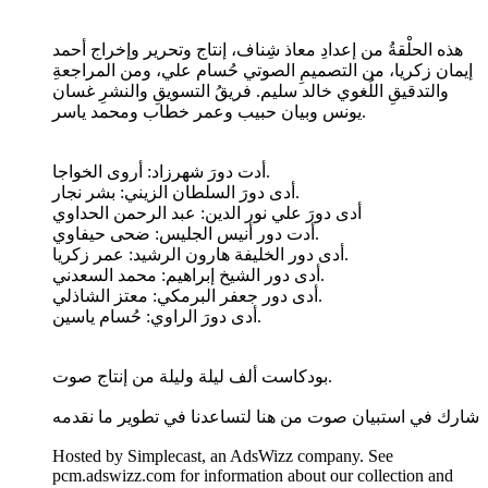
هذه الحلْقةُ من إعدادِ معاذ شِناف، إنتاج وتحرير وإخراج أحمد
إيمان زكريا، من التصميمِ الصوتي حُسام علي، ومن المراجعةِ
والتدقيقِ اللُغوي خالد سليم. فريقُ التسويقِ والنشرِ غسان
يونس وبيان حبيب وعمر خطاب ومحمد ياسر.
أدت دورَ شهرزاد: أروى الخواجا.
أدى دورَ السلطان الزيني: بشر نجار.
أدى دورَ علي نور الدين: عبد الرحمن الحداوي
أدت دور أنيس الجليس: ضحى حيفاوي.
أدى دور الخليفة هارون الرشيد: عمر زكريا.
أدى دور الشيخ إبراهيم: محمد السعدني.
أدى دور جعفر البرمكي: معتز الشاذلي.
أدى دورَ الراوي: حُسام ياسين.
بودكاست ألف ليلة وليلة من إنتاج صوت.
شارك في استبيان صوت من هنا لتساعدنا في تطوير ما نقدمه
Hosted by Simplecast, an AdsWizz company. See
pcm.adswizz.com for information about our collection and