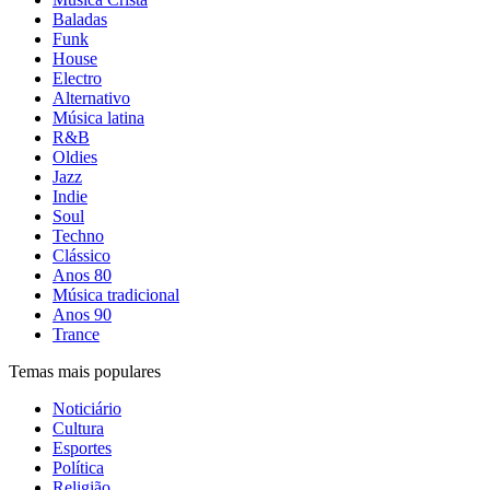
Baladas
Funk
House
Electro
Alternativo
Música latina
R&B
Oldies
Jazz
Indie
Soul
Techno
Clássico
Anos 80
Música tradicional
Anos 90
Trance
Temas mais populares
Noticiário
Cultura
Esportes
Política
Religião