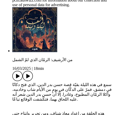
pcm.adswizz.com for information about our collection and
use of personal data for advertising.
من الأرشيف: الرمّان الذي لمّ الشمل
16/03/2025
|
18min
سمع في هذه الليلة بقيّة قصة حسن بدر الدين، الذي فتح دكانًا
في دمشق، فمرّ على الدكّان في يومٍ من الأيام شاب وخادمه،
وأكلا الرمّان المطبوخ، وغادرا. إلّا أن حسن بدر الدين شعر أنه
عليه اللحاق بهما، فتكّشفت الوقائع تباعًا.
هذه الحلقة من إعداد معاذ شناف، ومن تحرير وإنتاج جنى