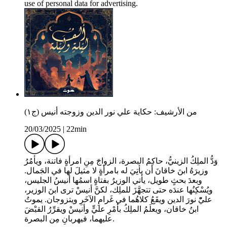
use of personal data for advertising.
من الأرشيف: حكاية علي نور الدين وزوجته أنيس (ج١)
20/03/2025
|
22min
وَدُّ الملِكُ الزينيُّ، حاكِمُ البصرة، الزواجَ مِنِ امرأةٍ فاتنة، ويأمُرُ
وزيرَهُ ابنَ خاقانَ أن يأتِيَ له بامرأةٍ لا مثيلَ لها في الجَمال.
وبعدَ بحثٍ طويل، يأتي الوزيرُ بفتاةٍ اسمُها أنيسُ الجليس،
ويُسْكِنُها عندَه حتى تتجهَّزَ للملِك، لكنَّ أنيسْ ترى ابنَ الوزير،
عليّْ نورَ الدين ويقَعُ كلاهُما في غَرامِ الآخَرِ ويتزوجان. يموتُ
ابنُ خاقان، ويعلَمُ الملِكُ بأمْرِ عليٍّ وأنيسْ ويقرِّرُ القبْضَ
عليهما، فيهربانِ مِن البصرة.