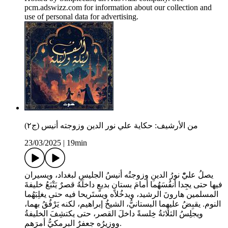
pcm.adswizz.com for information about our collection and
use of personal data for advertising.
من الأرشيف: حكاية علي نور الدين وزوجته أنيس (ج٢)
23/03/2025
|
19min
يصلُ عليّْ نورُ الدينِ وزوجتُه أنيسُ الجليسِ لبغداد، ويسيران
فيها حتى يجِدا أنفُسَهُما أمامَ بستانٍ بديعٍ داخلَهُ قصرٌ يَتْبَعُ خليفةَ
المسلمين هارونَ الرشيد، ويدخُلاه ويستَريحا فيه حتى يغلِبَهُما
النوم. يقبِضُ عليهِما البستانيُّ، الشيخُ إبراهيم، لكنه يَرْفُقُ بهما،
ويجلِسُ الثلاثةُ خِلسةً داخلَ القصر، حتى يكتشِفَ الخليفةُ
ووزيرُه جعفرٌ البرمكيُّ أمرَهم.