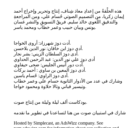
هذه الحلْقةُ من إعدادِ معاذ شِناف، إنتاج وتحرير وإخراج أحمد
إيمان زكريا، من التصميمِ الصوتي حُسام علي، ومن المراجعةِ
والتدقيقِ اللُغوي خالد سليم. فريقُ التسويقِ والنشرِ غسان
يونس وبيان حبيب وعمر خطاب ومحمد ياسر.
أدت دورَ شهرزاد: أروى الخواجا.
أدى دورَ ابن خاقان: نور الدين بلاحسن.
أدى دورَ السلطان الزيني: بشر نجار.
أدى دورَ علي نور الدين: عبد الرحمن الحداوي
أدت دور أنيس الجليس: ضحى حيفاوي.
أدى دورَ المعين بن ساوي : أحمد بركات.
أدى دورَ الراوي: حُسام ياسين.
وشارك في عدد من الأدوار الثانوية حسام علي وعمر خطاب
وتيسير قباني وتالا حلاوة ومحمود خواجا.
بودكاست ألف ليلة وليلة من إنتاج صوت.
شارك في استبيان صوت من هنا لتساعدنا في تطوير ما نقدمه
Hosted by Simplecast, an AdsWizz company. See