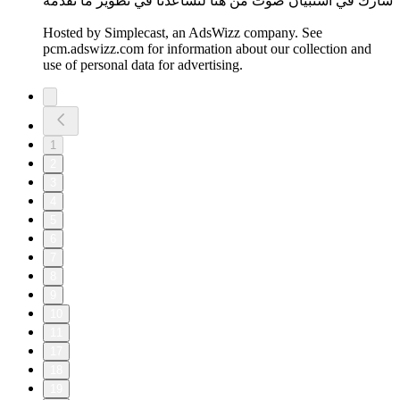
شارك في استبيان صوت من هنا لتساعدنا في تطوير ما نقدمه
Hosted by Simplecast, an AdsWizz company. See
pcm.adswizz.com for information about our collection and
use of personal data for advertising.
1
2
3
4
5
6
7
8
9
10
11
17
18
19