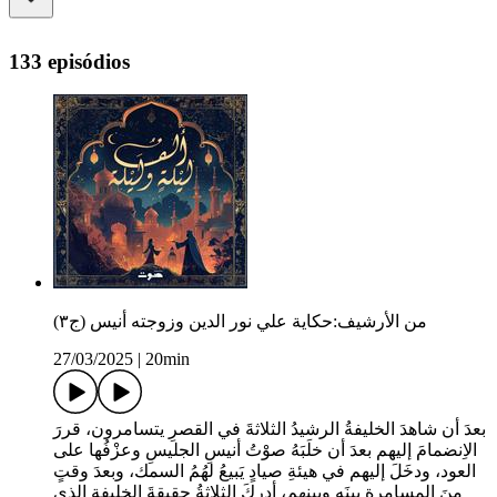
133 episódios
من الأرشيف:حكاية علي نور الدين وزوجته أنيس (ج٣)
27/03/2025
|
20min
بعدَ أن شاهدَ الخليفةُ الرشيدُ الثلاثةَ في القصرِ يتسامرون، قررَ
الاِنضمامَ إليهم بعدَ أن خلَبَهُ صوْتُ أنيسِ الجليسِ وعزْفُها على
العود، ودخَلَ إليهم في هيئةِ صيادٍ يَبيعُ لهُمُ السمك، وبعدَ وقتٍ
مِنَ المسامرةِ بينَه وبينهم، أدركَ الثلاثةُ حقيقةَ الخليفةِ الذي