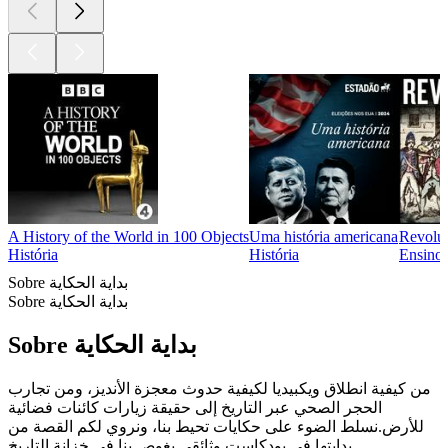
A History of the World in 100 Objects
Uma história americana
Revolut
História
História
Ensino,
Sobre بداية الحكاية
Sobre بداية الحكاية
Sobre بداية الحكاية
من كيفية انطلاق ويكبيديا لكيفية حدوث معجزة الأنديز، ومن تجارب
الحجر الصحي عبر التاريخ إلى حقيقة زيارات كائنات فضائية
للأرض.نسلط الضوء على حكايات تحيط بنا، ونروي لكم القصة من
بدايتها في بودكاست وثائقي يغوص بنا في خزانة التاريخ.