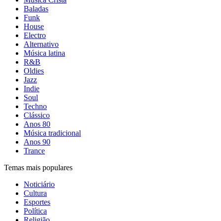
Baladas
Funk
House
Electro
Alternativo
Música latina
R&B
Oldies
Jazz
Indie
Soul
Techno
Clássico
Anos 80
Música tradicional
Anos 90
Trance
Temas mais populares
Noticiário
Cultura
Esportes
Política
Religião