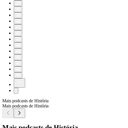
20
30
39
40
41
42
43
44
45
46
47
48
49
Mais podcasts de História
Mais podcasts de História
Mais podcasts de História