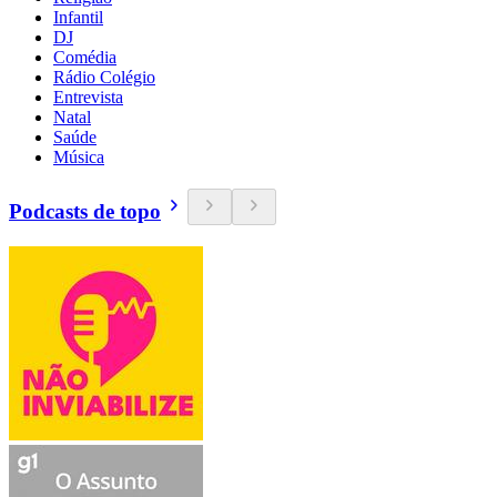
Infantil
DJ
Comédia
Rádio Colégio
Entrevista
Natal
Saúde
Música
Podcasts de topo