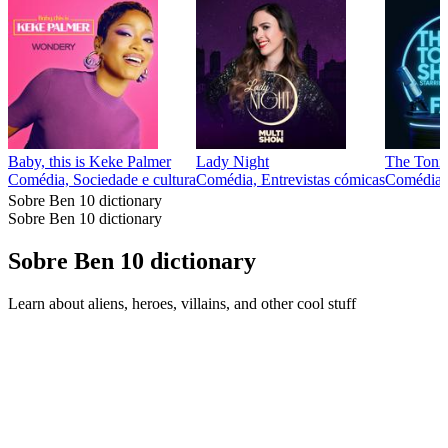
Baby, this is Keke Palmer
Lady Night
The Tonig
Comédia, Sociedade e cultura
Comédia, Entrevistas cómicas
Comédia, 
Sobre Ben 10 dictionary
Sobre Ben 10 dictionary
Sobre Ben 10 dictionary
Learn about aliens, heroes, villains, and other cool stuff
Site de podcast