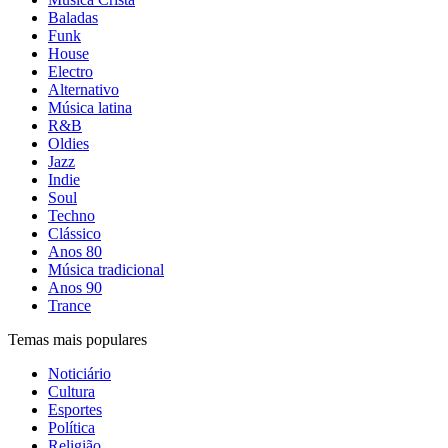
Baladas
Funk
House
Electro
Alternativo
Música latina
R&B
Oldies
Jazz
Indie
Soul
Techno
Clássico
Anos 80
Música tradicional
Anos 90
Trance
Temas mais populares
Noticiário
Cultura
Esportes
Política
Religião