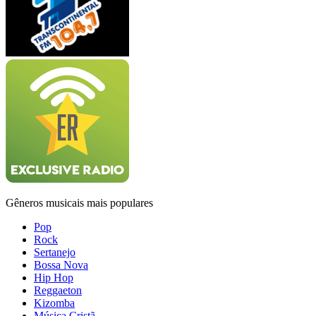
Gêneros musicais mais populares
Pop
Rock
Sertanejo
Bossa Nova
Hip Hop
Reggaeton
Kizomba
Música Cristã