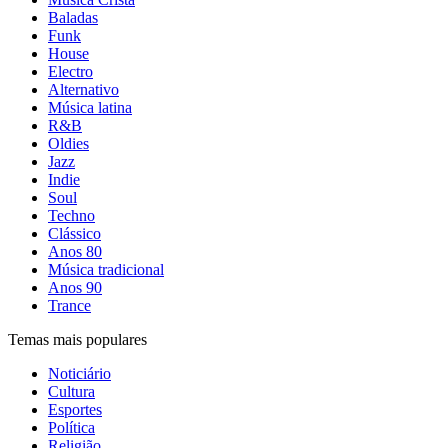
Baladas
Funk
House
Electro
Alternativo
Música latina
R&B
Oldies
Jazz
Indie
Soul
Techno
Clássico
Anos 80
Música tradicional
Anos 90
Trance
Temas mais populares
Noticiário
Cultura
Esportes
Política
Religião