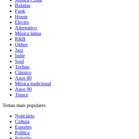
Baladas
Funk
House
Electro
Alternativo
Música latina
R&B
Oldies
Jazz
Indie
Soul
Techno
Clássico
Anos 80
Música tradicional
Anos 90
Trance
Temas mais populares
Noticiário
Cultura
Esportes
Política
Religião