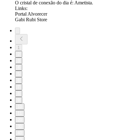
O cristal de conexão do dia é: Ametista.
Links:
Portal Alvorecer
Gabi Rubi Store
1
2
3
4
5
6
7
8
9
10
11
20
30
40
50