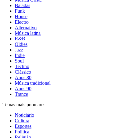
Baladas
Funk
House
Electro
Alternativo
Música latina
R&B
Oldies
Jazz
Indie
Soul
Techno
Clássico
Anos 80
Música tradicional
Anos 90
Trance
Temas mais populares
Noticiário
Cultura
Esportes
Política
Religião