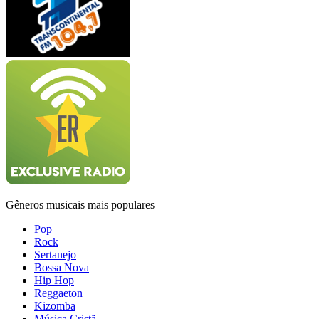
Gêneros musicais mais populares
Pop
Rock
Sertanejo
Bossa Nova
Hip Hop
Reggaeton
Kizomba
Música Cristã