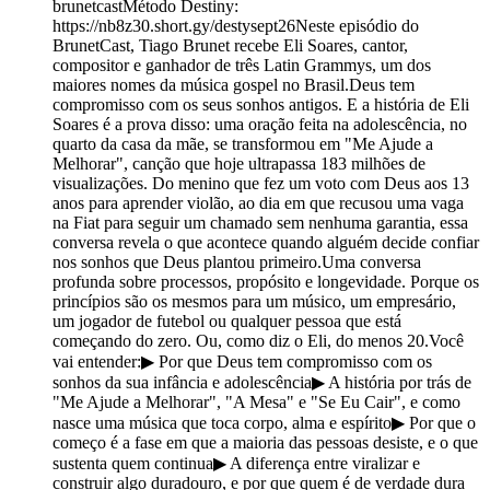
brunetcastMétodo Destiny:
https://nb8z30.short.gy/destysept26Neste episódio do
BrunetCast, Tiago Brunet recebe Eli Soares, cantor,
compositor e ganhador de três Latin Grammys, um dos
maiores nomes da música gospel no Brasil.Deus tem
compromisso com os seus sonhos antigos. E a história de Eli
Soares é a prova disso: uma oração feita na adolescência, no
quarto da casa da mãe, se transformou em "Me Ajude a
Melhorar", canção que hoje ultrapassa 183 milhões de
visualizações. Do menino que fez um voto com Deus aos 13
anos para aprender violão, ao dia em que recusou uma vaga
na Fiat para seguir um chamado sem nenhuma garantia, essa
conversa revela o que acontece quando alguém decide confiar
nos sonhos que Deus plantou primeiro.Uma conversa
profunda sobre processos, propósito e longevidade. Porque os
princípios são os mesmos para um músico, um empresário,
um jogador de futebol ou qualquer pessoa que está
começando do zero. Ou, como diz o Eli, do menos 20.Você
vai entender:▶ Por que Deus tem compromisso com os
sonhos da sua infância e adolescência▶ A história por trás de
"Me Ajude a Melhorar", "A Mesa" e "Se Eu Cair", e como
nasce uma música que toca corpo, alma e espírito▶ Por que o
começo é a fase em que a maioria das pessoas desiste, e o que
sustenta quem continua▶ A diferença entre viralizar e
construir algo duradouro, e por que quem é de verdade dura