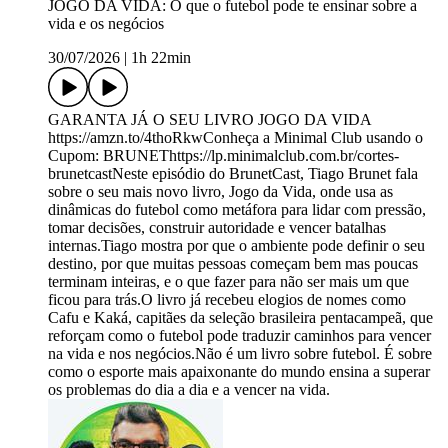
JOGO DA VIDA: O que o futebol pode te ensinar sobre a
vida e os negócios
30/07/2026
|
1h 22min
GARANTA JÁ O SEU LIVRO JOGO DA VIDA
https://amzn.to/4thoRkwConheça a Minimal Club usando o
Cupom: BRUNEThttps://lp.minimalclub.com.br/cortes-
brunetcastNeste episódio do BrunetCast, Tiago Brunet fala
sobre o seu mais novo livro, Jogo da Vida, onde usa as
dinâmicas do futebol como metáfora para lidar com pressão,
tomar decisões, construir autoridade e vencer batalhas
internas.Tiago mostra por que o ambiente pode definir o seu
destino, por que muitas pessoas começam bem mas poucas
terminam inteiras, e o que fazer para não ser mais um que
ficou para trás.O livro já recebeu elogios de nomes como
Cafu e Kaká, capitães da seleção brasileira pentacampeã, que
reforçam como o futebol pode traduzir caminhos para vencer
na vida e nos negócios.Não é um livro sobre futebol. É sobre
como o esporte mais apaixonante do mundo ensina a superar
os problemas do dia a dia e a vencer na vida.