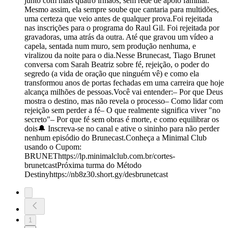
junto com mais quatro irmãos, sem rede de apoio familiar.
Mesmo assim, ela sempre soube que cantaria para multidões,
uma certeza que veio antes de qualquer prova.Foi rejeitada
nas inscrições para o programa do Raul Gil. Foi rejeitada por
gravadoras, uma atrás da outra. Até que gravou um vídeo a
capela, sentada num muro, sem produção nenhuma, e
viralizou da noite para o dia.Nesse Brunecast, Tiago Brunet
conversa com Sarah Beatriz sobre fé, rejeição, o poder do
segredo (a vida de oração que ninguém vê) e como ela
transformou anos de portas fechadas em uma carreira que hoje
alcança milhões de pessoas.Você vai entender:– Por que Deus
mostra o destino, mas não revela o processo– Como lidar com
rejeição sem perder a fé– O que realmente significa viver "no
secreto"– Por que fé sem obras é morte, e como equilibrar os
dois🔔 Inscreva-se no canal e ative o sininho para não perder
nenhum episódio do Brunecast.Conheça a Minimal Club
usando o Cupom:
BRUNEThttps://lp.minimalclub.com.br/cortes-
brunetcastPróxima turma do Método
Destinyhttps://nb8z30.short.gy/desbrunetcast
1