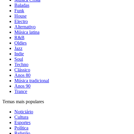
Baladas
Funk
House
Electro
Alternativo
Música latina
R&B
Oldies
Jazz
Indie
Soul
Techno
Clássico
Anos 80
Música tradicional
Anos 90
Trance
Temas mais populares
Noticiário
Cultura
Esportes
Política
Religião