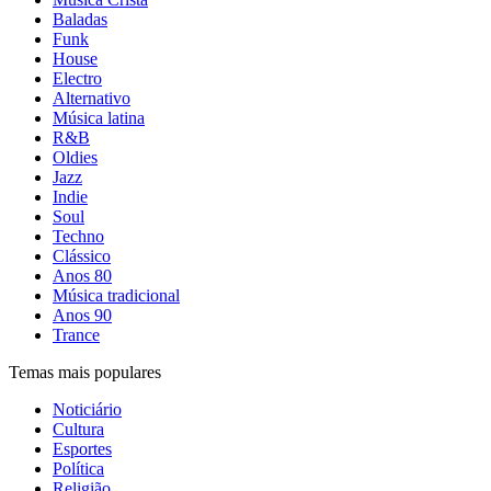
Baladas
Funk
House
Electro
Alternativo
Música latina
R&B
Oldies
Jazz
Indie
Soul
Techno
Clássico
Anos 80
Música tradicional
Anos 90
Trance
Temas mais populares
Noticiário
Cultura
Esportes
Política
Religião