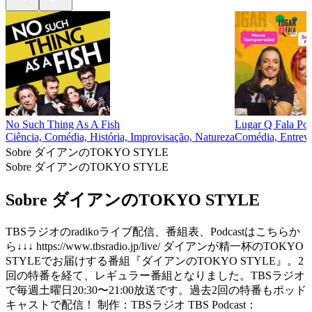
No Such Thing As A Fish
Lugar Q Fala Pod
Ciência, Comédia, História, Improvisação, Natureza
Comédia, Entrevi
Sobre ダイアンのTOKYO STYLE
Sobre ダイアンのTOKYO STYLE
Sobre ダイアンのTOKYO STYLE
TBSラジオのradikoライブ配信、番組表、Podcastはこちらか
ら↓↓↓ https://www.tbsradio.jp/live/ ダイアンが精一杯のTOKYO
STYLEでお届けする番組『ダイアンのTOKYO STYLE』。2
回の特番を経て、レギュラー番組となりました。TBSラジオ
で毎週土曜日20:30〜21:00放送です。過去2回の特番もポッド
キャストで配信！ 制作：TBSラジオ TBS Podcast：