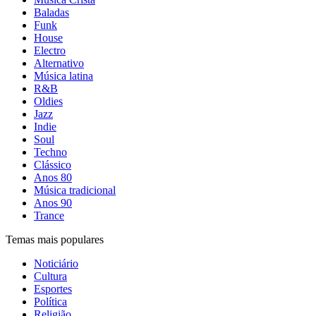
Baladas
Funk
House
Electro
Alternativo
Música latina
R&B
Oldies
Jazz
Indie
Soul
Techno
Clássico
Anos 80
Música tradicional
Anos 90
Trance
Temas mais populares
Noticiário
Cultura
Esportes
Política
Religião