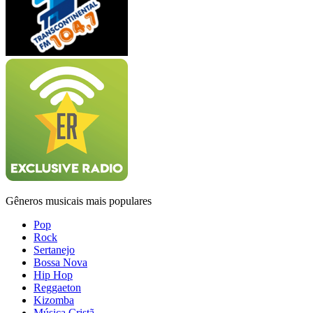
Gêneros musicais mais populares
Pop
Rock
Sertanejo
Bossa Nova
Hip Hop
Reggaeton
Kizomba
Música Cristã