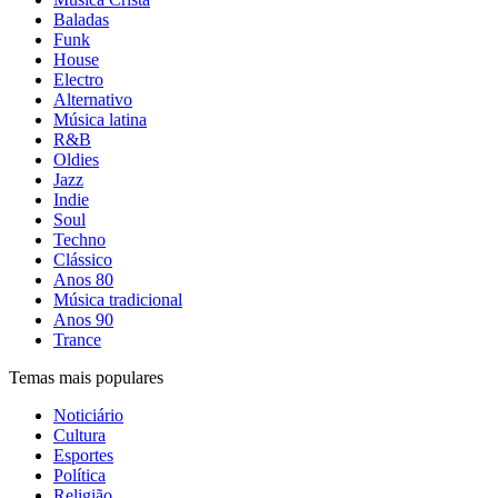
Baladas
Funk
House
Electro
Alternativo
Música latina
R&B
Oldies
Jazz
Indie
Soul
Techno
Clássico
Anos 80
Música tradicional
Anos 90
Trance
Temas mais populares
Noticiário
Cultura
Esportes
Política
Religião