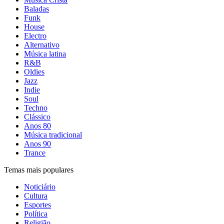
Baladas
Funk
House
Electro
Alternativo
Música latina
R&B
Oldies
Jazz
Indie
Soul
Techno
Clássico
Anos 80
Música tradicional
Anos 90
Trance
Temas mais populares
Noticiário
Cultura
Esportes
Política
Religião