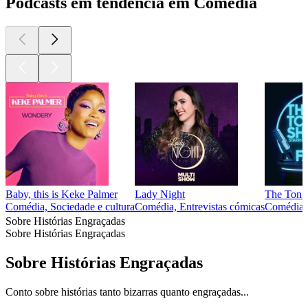
Podcasts em tendência em Comédia
Baby, this is Keke Palmer
Lady Night
The Tonig
Comédia, Sociedade e cultura
Comédia, Entrevistas cómicas
Comédia, 
Sobre Histórias Engraçadas
Sobre Histórias Engraçadas
Sobre Histórias Engraçadas
Conto sobre histórias tanto bizarras quanto engraçadas...
Site de podcast