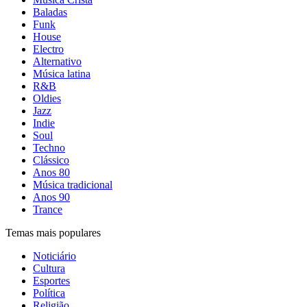
Baladas
Funk
House
Electro
Alternativo
Música latina
R&B
Oldies
Jazz
Indie
Soul
Techno
Clássico
Anos 80
Música tradicional
Anos 90
Trance
Temas mais populares
Noticiário
Cultura
Esportes
Política
Religião