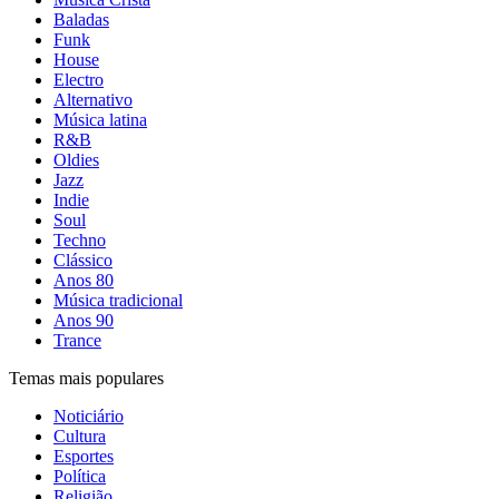
Baladas
Funk
House
Electro
Alternativo
Música latina
R&B
Oldies
Jazz
Indie
Soul
Techno
Clássico
Anos 80
Música tradicional
Anos 90
Trance
Temas mais populares
Noticiário
Cultura
Esportes
Política
Religião