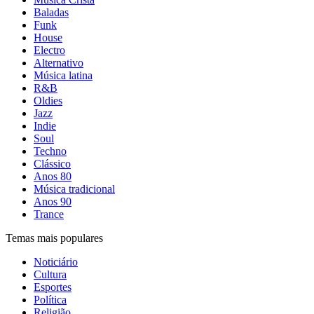
Baladas
Funk
House
Electro
Alternativo
Música latina
R&B
Oldies
Jazz
Indie
Soul
Techno
Clássico
Anos 80
Música tradicional
Anos 90
Trance
Temas mais populares
Noticiário
Cultura
Esportes
Política
Religião