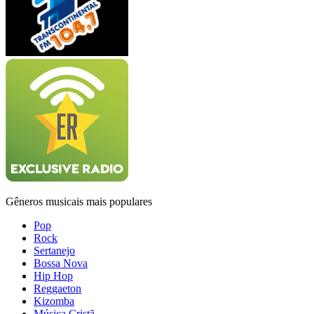
Gêneros musicais mais populares
Pop
Rock
Sertanejo
Bossa Nova
Hip Hop
Reggaeton
Kizomba
Música Cristã