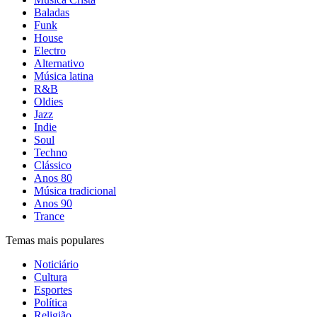
Baladas
Funk
House
Electro
Alternativo
Música latina
R&B
Oldies
Jazz
Indie
Soul
Techno
Clássico
Anos 80
Música tradicional
Anos 90
Trance
Temas mais populares
Noticiário
Cultura
Esportes
Política
Religião