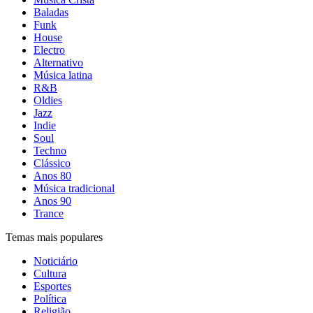
Baladas
Funk
House
Electro
Alternativo
Música latina
R&B
Oldies
Jazz
Indie
Soul
Techno
Clássico
Anos 80
Música tradicional
Anos 90
Trance
Temas mais populares
Noticiário
Cultura
Esportes
Política
Religião