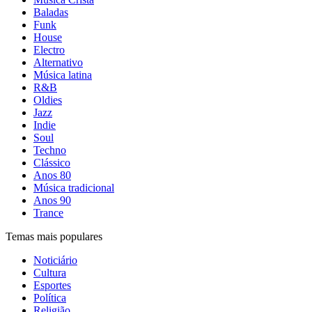
Baladas
Funk
House
Electro
Alternativo
Música latina
R&B
Oldies
Jazz
Indie
Soul
Techno
Clássico
Anos 80
Música tradicional
Anos 90
Trance
Temas mais populares
Noticiário
Cultura
Esportes
Política
Religião