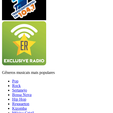
Gêneros musicais mais populares
Pop
Rock
Sertanejo
Bossa Nova
Hip Hop
Reggaeton
Kizomba
Música Cristã