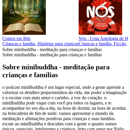
Contos em Bits
Nós - Uma Antologia de His
Crianças e família, Histórias para crianças
Crianças e família, Ficção, 
Sobre minibuddha - meditação para crianças e famílias
Sobre minibuddha - meditação para crianças e famílias
Sobre minibuddha - meditação para
crianças e famílias
o podcast miniBuddha é um lugar especial, onde a gente aprende a
valorizar os detalhes pequenininhos da vida, dar poder a imaginação
e a escutar com mais amor e carinho, a voz do coração. o
miniBuddha pode viajar com você pra todos os lugares, e te
acompanhar no seu dia-a-dia, na hora de dormir, na hora de acordar,
na brincadeira de fim de tarde. vamos apresentar o mundo da
meditação e afirmações positivas para crianças e suas famílias.
escute ao miniBuddha e descubra com a gente o quanto somos
únicos, especiais, inteligentes e criativos. feito com amor por Nidia