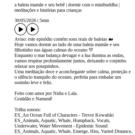
a baleia mamãe e seu bebê | dormir com o minibuddha |
meditações e histórias para crianças
30/05/2026
|
5min
Aviso: este episódio contém sons reais de baleias 🐋
Hoje vamos dormir ao lado de uma baleia mamãe e seu
filhotinho nas águas calmas do oceano 💛
Enquanto o mar balança devagar e a lua ilumina as ondas,
vamos respirar profundamente juntos, deixando o corpinho
relaxar aos pouquinhos.
Uma meditação doce e aconchegante sobre calma, proteção e
o silêncio tranquilo do oceano, perfeita para embalar um
soninho leve e feliz.
Feito com amor por Nidia e Lala.
Gratidão e Namastê
Trilha sonora:
ES_An Ocean Full of Characters - Trevor Kowalski
ES_Animals, Aquatic, Whale, Humpback, Vocals,
Underwater, Water Movement - Epidemic Sound
ES_Animals, Aquatic, Whale, Emerge, Hiss, Varied Distance,