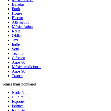
Baladas
Funk
House
Electro
Alternativo
Música latina
R&B
Oldies
Jazz
Indie
Soul
Techno
Clássico
Anos 80
Música tradicional
Anos 90
Trance
Temas mais populares
Noticiário
Cultura
Esportes
Política
Religião