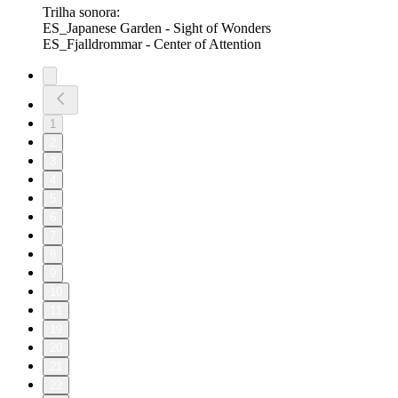
Trilha sonora:
ES_Japanese Garden - Sight of Wonders
ES_Fjalldrommar - Center of Attention
1
2
3
4
5
6
7
8
9
10
11
19
20
21
22