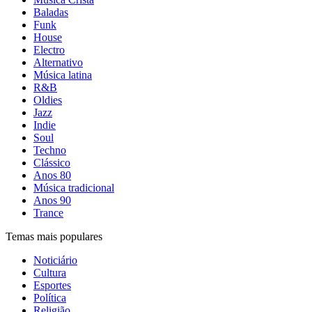
Baladas
Funk
House
Electro
Alternativo
Música latina
R&B
Oldies
Jazz
Indie
Soul
Techno
Clássico
Anos 80
Música tradicional
Anos 90
Trance
Temas mais populares
Noticiário
Cultura
Esportes
Política
Religião