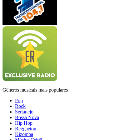
Gêneros musicais mais populares
Pop
Rock
Sertanejo
Bossa Nova
Hip Hop
Reggaeton
Kizomba
Música Cristã