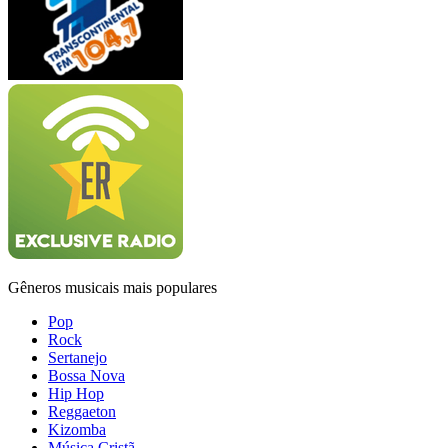
Gêneros musicais mais populares
Pop
Rock
Sertanejo
Bossa Nova
Hip Hop
Reggaeton
Kizomba
Música Cristã