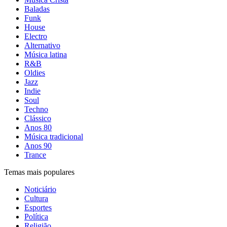
Baladas
Funk
House
Electro
Alternativo
Música latina
R&B
Oldies
Jazz
Indie
Soul
Techno
Clássico
Anos 80
Música tradicional
Anos 90
Trance
Temas mais populares
Noticiário
Cultura
Esportes
Política
Religião