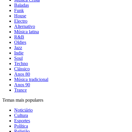
Baladas
Funk
House
Electro
Alternativo
Música latina
R&B
Oldies
Jazz
Indie
Soul
Techno
Clássico
Anos 80
Música tradicional
Anos 90
Trance
Temas mais populares
Noticiário
Cultura
Esportes
Política
Religião