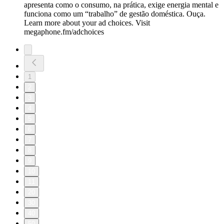
apresenta como o consumo, na prática, exige energia mental e
funciona como um “trabalho” de gestão doméstica. Ouça.
Learn more about your ad choices. Visit
megaphone.fm/adchoices
1
2
3
4
5
6
7
8
9
10
11
20
30
40
50