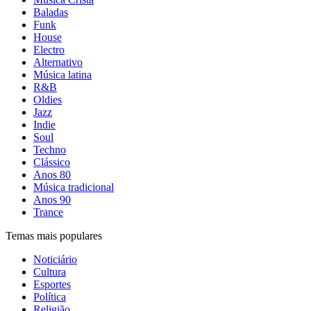
Baladas
Funk
House
Electro
Alternativo
Música latina
R&B
Oldies
Jazz
Indie
Soul
Techno
Clássico
Anos 80
Música tradicional
Anos 90
Trance
Temas mais populares
Noticiário
Cultura
Esportes
Política
Religião