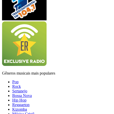
Gêneros musicais mais populares
Pop
Rock
Sertanejo
Bossa Nova
Hip Hop
Reggaeton
Kizomba
Música Cristã