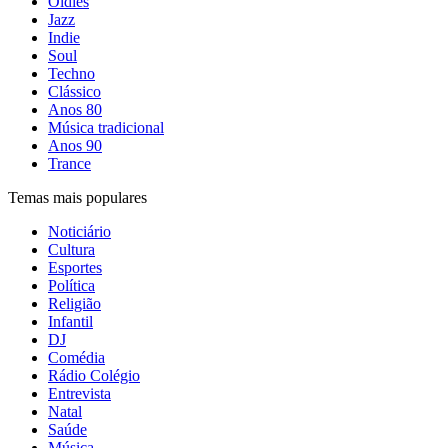
Oldies
Jazz
Indie
Soul
Techno
Clássico
Anos 80
Música tradicional
Anos 90
Trance
Temas mais populares
Noticiário
Cultura
Esportes
Política
Religião
Infantil
DJ
Comédia
Rádio Colégio
Entrevista
Natal
Saúde
Música