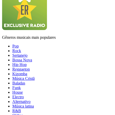
Gêneros musicais mais populares
Pop
Rock
Sertanejo
Bossa Nova
Hip Hop
Reggaeton
Kizomba
Música Cristã
Baladas
Funk
House
Electro
Alternativo
Música latina
R&B