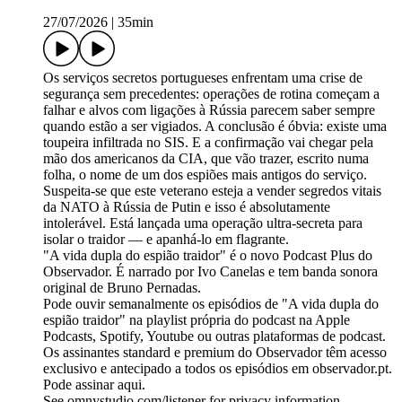
27/07/2026
|
35min
Os serviços secretos portugueses enfrentam uma crise de
segurança sem precedentes: operações de rotina começam a
falhar e alvos com ligações à Rússia parecem saber sempre
quando estão a ser vigiados. A conclusão é óbvia: existe uma
toupeira infiltrada no SIS. E a confirmação vai chegar pela
mão dos americanos da CIA, que vão trazer, escrito numa
folha, o nome de um dos espiões mais antigos do serviço.
Suspeita-se que este veterano esteja a vender segredos vitais
da NATO à Rússia de Putin e isso é absolutamente
intolerável. Está lançada uma operação ultra-secreta para
isolar o traidor — e apanhá-lo em flagrante.
"A vida dupla do espião traidor" é o novo Podcast Plus do
Observador. É narrado por Ivo Canelas e tem banda sonora
original de Bruno Pernadas.
Pode ouvir semanalmente os episódios de "A vida dupla do
espião traidor" na playlist própria do podcast na Apple
Podcasts, Spotify, Youtube ou outras plataformas de podcast.
Os assinantes standard e premium do Observador têm acesso
exclusivo e antecipado a todos os episódios em observador.pt.
Pode assinar aqui.
See omnystudio.com/listener for privacy information.