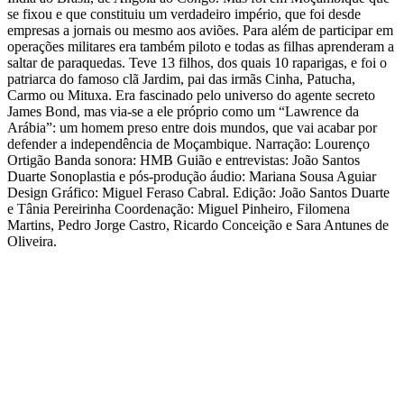
se fixou e que constituiu um verdadeiro império, que foi desde
empresas a jornais ou mesmo aos aviões. Para além de participar em
operações militares era também piloto e todas as filhas aprenderam a
saltar de paraquedas. Teve 13 filhos, dos quais 10 raparigas, e foi o
patriarca do famoso clã Jardim, pai das irmãs Cinha, Patucha,
Carmo ou Mituxa. Era fascinado pelo universo do agente secreto
James Bond, mas via-se a ele próprio como um “Lawrence da
Arábia”: um homem preso entre dois mundos, que vai acabar por
defender a independência de Moçambique. Narração: Lourenço
Ortigão Banda sonora: HMB Guião e entrevistas: João Santos
Duarte Sonoplastia e pós-produção áudio: Mariana Sousa Aguiar
Design Gráfico: Miguel Feraso Cabral. Edição: João Santos Duarte
e Tânia Pereirinha Coordenação: Miguel Pinheiro, Filomena
Martins, Pedro Jorge Castro, Ricardo Conceição e Sara Antunes de
Oliveira.
Site de podcast