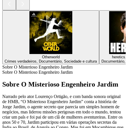
Otherworld
heretics.
Crimes verdadeiros, Documentário, Sociedade e cultura
Documentário, S
Sobre O Misterioso Engenheiro Jardim
Sobre O Misterioso Engenheiro Jardim
Sobre O Misterioso Engenheiro Jardim
Narrado pelo ator Lourenço Ortigão, e com banda sonora original
de HMB, “O Misterioso Engenheiro Jardim” conta a história de
Jorge Jardim, o agente secreto que parecia um simples homem de
negócios, mas liderou missões perigosas em todo o mundo, tentou
criar um país e foi pai de um clã de mulheres aventureiras. Entre os
anos 50 e 70, Jardim participou em várias operações secretas da
Índia ao Brasil, de Angola ao Congo. Mas foi em Moçambique que