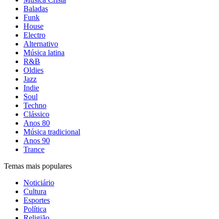
Baladas
Funk
House
Electro
Alternativo
Música latina
R&B
Oldies
Jazz
Indie
Soul
Techno
Clássico
Anos 80
Música tradicional
Anos 90
Trance
Temas mais populares
Noticiário
Cultura
Esportes
Política
Religião