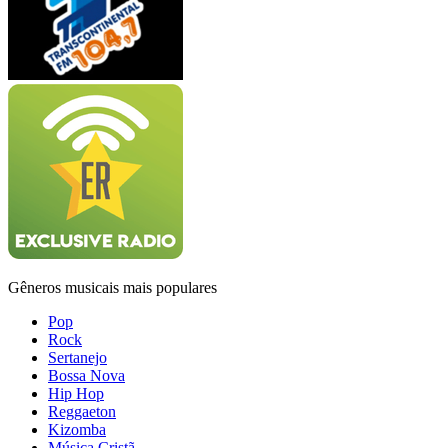
Gêneros musicais mais populares
Pop
Rock
Sertanejo
Bossa Nova
Hip Hop
Reggaeton
Kizomba
Música Cristã