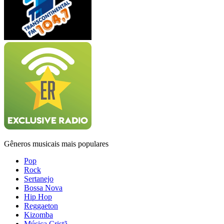
Gêneros musicais mais populares
Pop
Rock
Sertanejo
Bossa Nova
Hip Hop
Reggaeton
Kizomba
Música Cristã