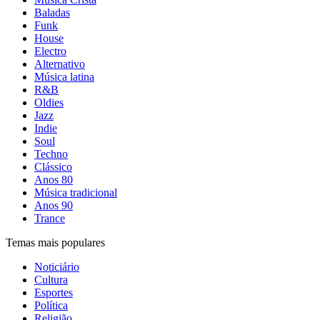
Baladas
Funk
House
Electro
Alternativo
Música latina
R&B
Oldies
Jazz
Indie
Soul
Techno
Clássico
Anos 80
Música tradicional
Anos 90
Trance
Temas mais populares
Noticiário
Cultura
Esportes
Política
Religião