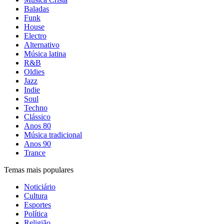
Baladas
Funk
House
Electro
Alternativo
Música latina
R&B
Oldies
Jazz
Indie
Soul
Techno
Clássico
Anos 80
Música tradicional
Anos 90
Trance
Temas mais populares
Noticiário
Cultura
Esportes
Política
Religião