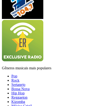
Gêneros musicais mais populares
Pop
Rock
Sertanejo
Bossa Nova
Hip Hop
Reggaeton
Kizomba
Música Cristã