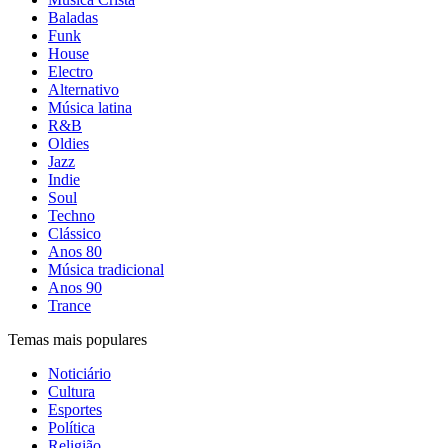
Baladas
Funk
House
Electro
Alternativo
Música latina
R&B
Oldies
Jazz
Indie
Soul
Techno
Clássico
Anos 80
Música tradicional
Anos 90
Trance
Temas mais populares
Noticiário
Cultura
Esportes
Política
Religião